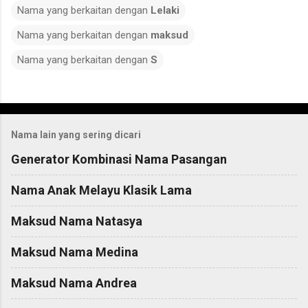
Nama yang berkaitan dengan
Lelaki
Nama yang berkaitan dengan
maksud
Nama yang berkaitan dengan
S
C
o
Nama lain yang sering dicari
m
m
Generator Kombinasi Nama Pasangan
e
Nama Anak Melayu Klasik Lama
n
t
Maksud Nama Natasya
s
Maksud Nama Medina
Maksud Nama Andrea