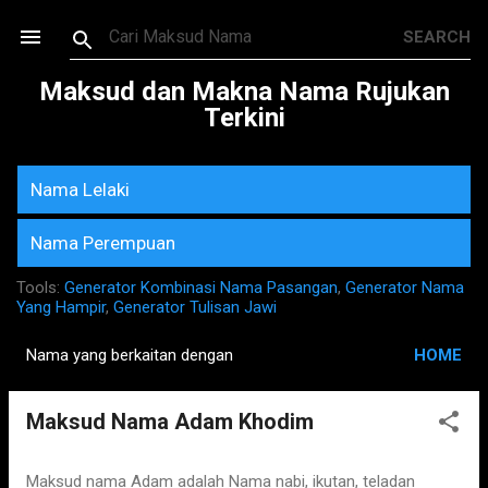
Skip to main content
Maksud dan Makna Nama Rujukan
Terkini
Nama Lelaki
Nama Perempuan
Tools:
Generator Kombinasi Nama Pasangan
,
Generator Nama
Yang Hampir
,
Generator Tulisan Jawi
Nama yang berkaitan dengan
HOME
P
o
Maksud Nama Adam Khodim
s
t
s
Maksud nama Adam adalah Nama nabi, ikutan, teladan