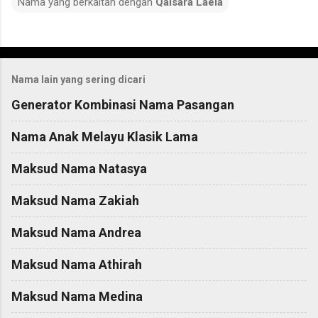
Nama yang berkaitan dengan
Qaisara Laela
C
o
Nama lain yang sering dicari
m
m
Generator Kombinasi Nama Pasangan
e
Nama Anak Melayu Klasik Lama
n
t
Maksud Nama Natasya
s
Maksud Nama Zakiah
Maksud Nama Andrea
Maksud Nama Athirah
Maksud Nama Medina