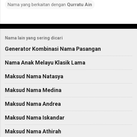
Nama yang berkaitan dengan
Qurratu Ain
C
o
Nama lain yang sering dicari
m
m
Generator Kombinasi Nama Pasangan
e
Nama Anak Melayu Klasik Lama
n
t
Maksud Nama Natasya
s
Maksud Nama Medina
Maksud Nama Andrea
Maksud Nama Iskandar
Maksud Nama Athirah