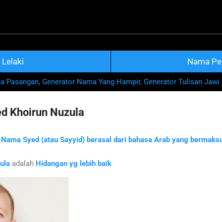
Skip to main content
na Nama Rujukan Terkini
Lelaki
Nama Pe
ma Pasangan
,
Generator Nama Yang Hampir
,
Generator Tulisan Jawi
d Khoirun Nuzula
h
Nama Syed (atau Sayyid) berasal dari bahasa Arab yang bermaksu
ula
adalah
Hidangan yg lebih baik