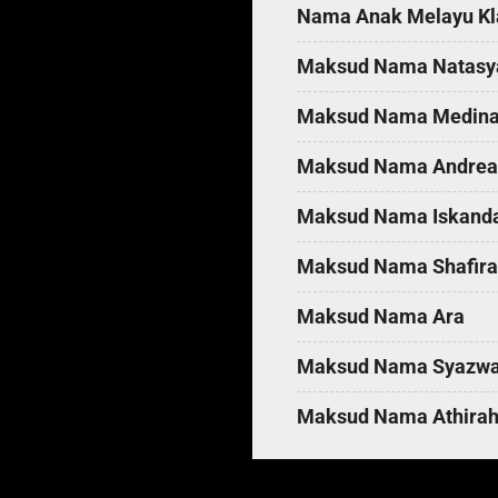
n
Nama Anak Melayu Kl
t
Maksud Nama Natasy
s
Maksud Nama Medin
Maksud Nama Andrea
Maksud Nama Iskand
Maksud Nama Shafira
Maksud Nama Ara
Maksud Nama Syazw
Maksud Nama Athira