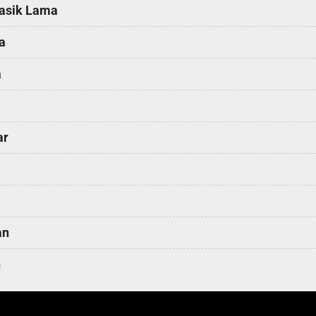
asik Lama
a
a
ar
an
h