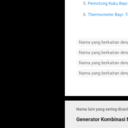
Pemotong Kuku Bayi: 
Thermometer Bayi: T
Nama yang berkaitan de
Nama yang berkaitan de
Nama yang berkaitan de
Nama yang berkaitan de
C
o
m
Nama lain yang sering dicari
m
Generator Kombinasi
e