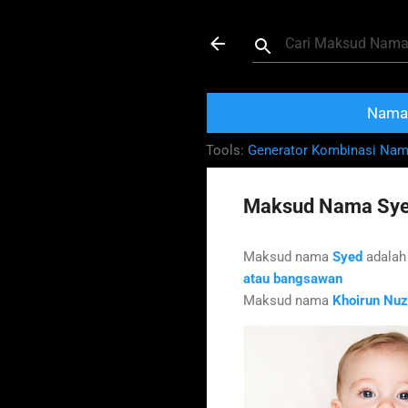
Maksud dan Mak
Nama 
Tools:
Generator Kombinasi Na
Maksud Nama Sye
Maksud nama
Syed
adala
atau bangsawan
Maksud nama
Khoirun Nuz