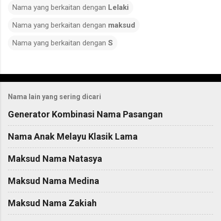
Nama yang berkaitan dengan
Lelaki
Nama yang berkaitan dengan
maksud
Nama yang berkaitan dengan
S
C
o
Nama lain yang sering dicari
m
m
Generator Kombinasi Nama Pasangan
e
Nama Anak Melayu Klasik Lama
n
t
Maksud Nama Natasya
s
Maksud Nama Medina
Maksud Nama Zakiah