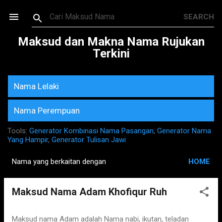
Skip to main content
Maksud dan Makna Nama Rujukan
Terkini
Nama Lelaki
Nama Perempuan
Tools:
Generator Kombinasi Nama Pasangan
,
Generator Nama
Yang Hampir
,
Generator Tulisan Jawi
Nama yang berkaitan dengan
HOME
P
o
Maksud Nama Adam Khofiqur Ruh
s
t
s
Maksud nama Adam adalah Nama nabi, ikutan, teladan