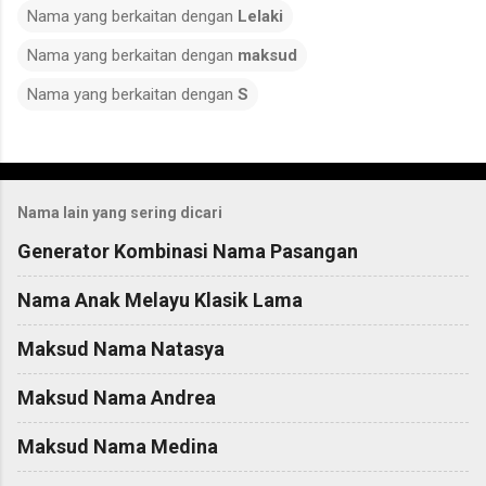
Nama yang berkaitan dengan
Lelaki
Nama yang berkaitan dengan
maksud
Nama yang berkaitan dengan
S
C
o
Nama lain yang sering dicari
m
m
Generator Kombinasi Nama Pasangan
e
Nama Anak Melayu Klasik Lama
n
t
Maksud Nama Natasya
s
Maksud Nama Andrea
Maksud Nama Medina