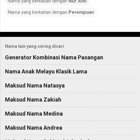
Nama yang berkaitan dengan
Nur Aini
Nama yang berkaitan dengan
Perempuan
C
o
Nama lain yang sering dicari
m
m
Generator Kombinasi Nama Pasangan
e
Nama Anak Melayu Klasik Lama
n
t
Maksud Nama Natasya
s
Maksud Nama Zakiah
Maksud Nama Medina
Maksud Nama Andrea