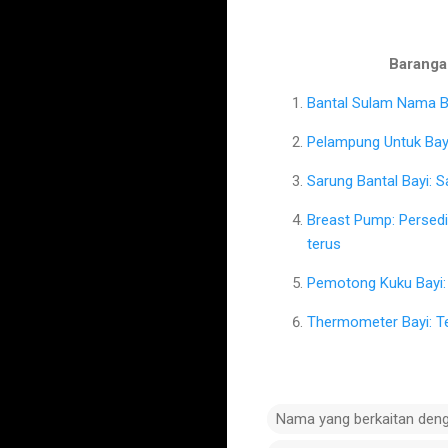
Barangan
Bantal Sulam Nama Ba
Pelampung Untuk Bayi
Sarung Bantal Bayi: 
Breast Pump: Persed
terus
Pemotong Kuku Bayi: 
Thermometer Bayi: T
Nama yang berkaitan den