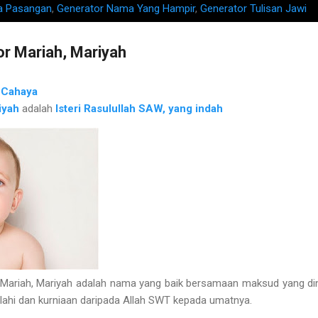
a Pasangan
,
Generator Nama Yang Hampir
,
Generator Tulisan Jawi
 Mariah, Mariyah
h
Cahaya
iyah
adalah
Isteri Rasulullah SAW, yang indah
riah, Mariyah adalah nama yang baik bersamaan maksud yang diny
Ilahi dan kurniaan daripada Allah SWT kepada umatnya.