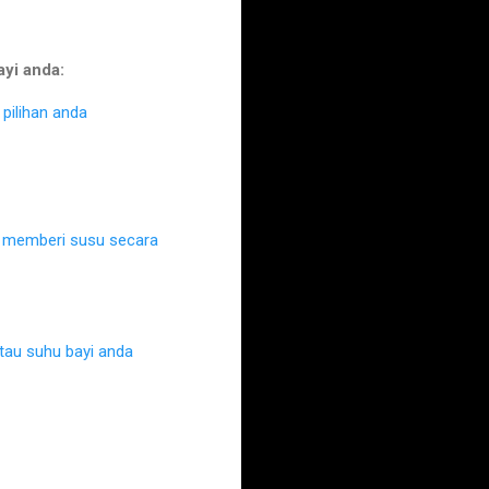
ayi anda:
pilihan anda
k memberi susu secara
au suhu bayi anda