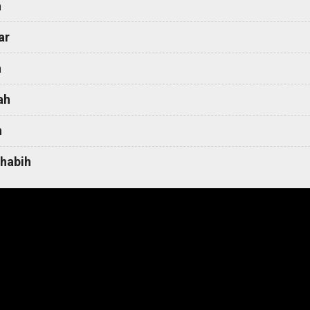
a
ar
a
ah
h
habih