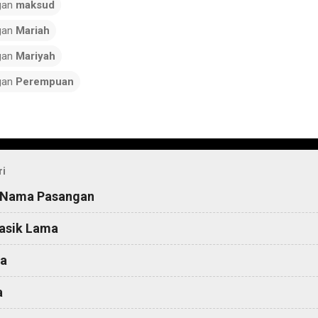
gan
maksud
gan
Mariah
gan
Mariyah
gan
Perempuan
ri
 Nama Pasangan
asik Lama
a
a