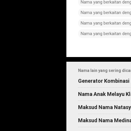
Nama yang berkaitan den
Nama yang berkaitan den
Nama yang berkaitan den
Nama yang berkaitan den
C
o
m
Nama lain yang sering dica
m
Generator Kombinasi
e
n
Nama Anak Melayu Kl
t
Maksud Nama Natasy
s
Maksud Nama Medin