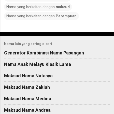
Nama yang berkaitan dengan
maksud
Nama yang berkaitan dengan
Perempuan
C
o
Nama lain yang sering dicari
m
m
Generator Kombinasi Nama Pasangan
e
Nama Anak Melayu Klasik Lama
n
t
Maksud Nama Natasya
s
Maksud Nama Zakiah
Maksud Nama Medina
Maksud Nama Andrea