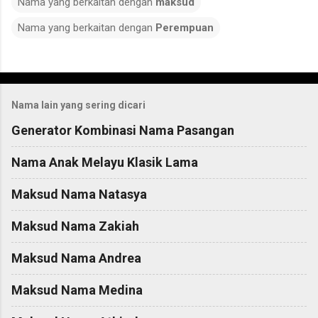
Nama yang berkaitan dengan
maksud
Nama yang berkaitan dengan
Perempuan
C
o
Nama lain yang sering dicari
m
m
Generator Kombinasi Nama Pasangan
e
Nama Anak Melayu Klasik Lama
n
t
Maksud Nama Natasya
s
Maksud Nama Zakiah
Maksud Nama Andrea
Maksud Nama Medina