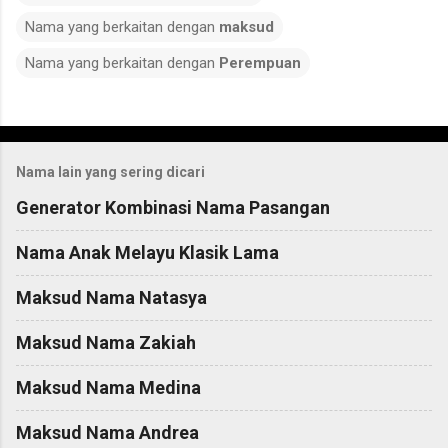
Nama yang berkaitan dengan
maksud
Nama yang berkaitan dengan
Perempuan
C
o
Nama lain yang sering dicari
m
m
Generator Kombinasi Nama Pasangan
e
Nama Anak Melayu Klasik Lama
n
t
Maksud Nama Natasya
s
Maksud Nama Zakiah
Maksud Nama Medina
Maksud Nama Andrea