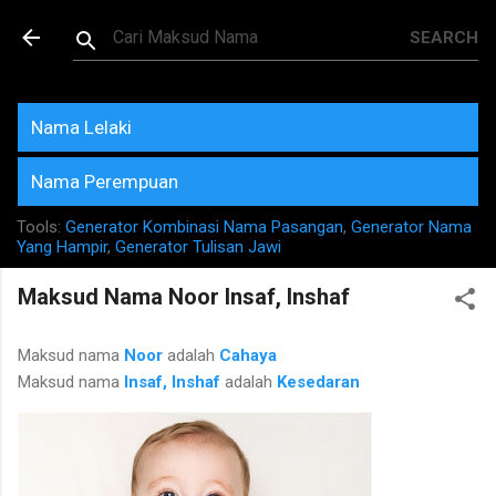
Skip to main content
Maksud dan Makna Nama
Rujukan Terkini
Nama Lelaki
Nama Perempuan
Tools:
Generator Kombinasi Nama Pasangan
,
Generator Nama
Yang Hampir
,
Generator Tulisan Jawi
Maksud Nama Noor Insaf, Inshaf
Maksud nama
Noor
adalah
Cahaya
Maksud nama
Insaf, Inshaf
adalah
Kesedaran