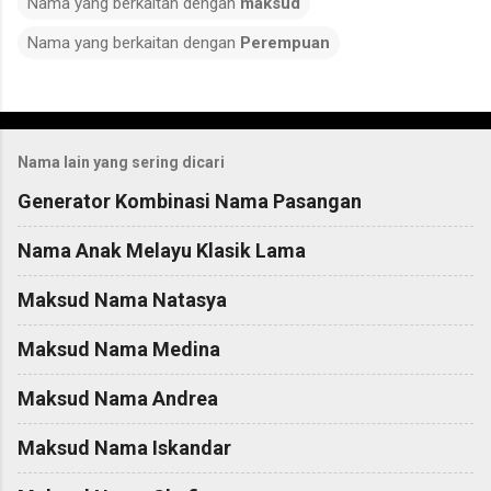
Nama yang berkaitan dengan
maksud
Nama yang berkaitan dengan
Perempuan
C
o
Nama lain yang sering dicari
m
m
Generator Kombinasi Nama Pasangan
e
Nama Anak Melayu Klasik Lama
n
t
Maksud Nama Natasya
s
Maksud Nama Medina
Maksud Nama Andrea
Maksud Nama Iskandar