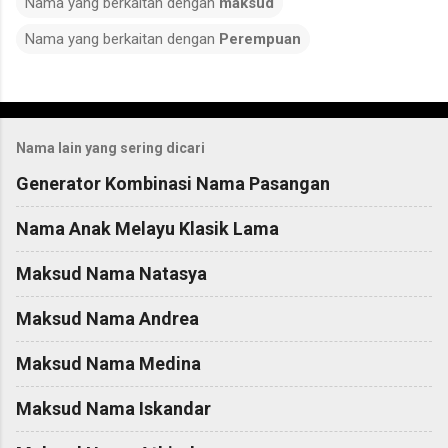
Nama yang berkaitan dengan
maksud
Nama yang berkaitan dengan
Perempuan
C
o
Nama lain yang sering dicari
m
m
Generator Kombinasi Nama Pasangan
e
Nama Anak Melayu Klasik Lama
n
t
Maksud Nama Natasya
s
Maksud Nama Andrea
Maksud Nama Medina
Maksud Nama Iskandar