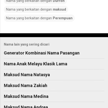
Nama yang berkaitan dengan
Durroh
Nama yang berkaitan dengan
maksud
Nama yang berkaitan dengan
Perempuan
C
o
Nama lain yang sering dicari
m
m
Generator Kombinasi Nama Pasangan
e
Nama Anak Melayu Klasik Lama
n
t
Maksud Nama Natasya
s
Maksud Nama Zakiah
Maksud Nama Medina
Maksud Nama Andrea