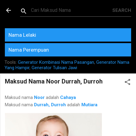
Skip to main content
Maksud dan Makna Nama
Rujukan Terkini
Nama Lelaki
Nama Perempuan
Tools:
Generator Kombinasi Nama Pasangan
,
Generator Nama
Yang Hampir
,
Generator Tulisan Jawi
Maksud Nama Noor Durrah, Durroh
Maksud nama
Noor
adalah
Cahaya
Maksud nama
Durrah, Durroh
adalah
Mutiara