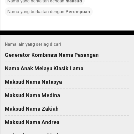
Nama yang berkaitan dengan
maksud
Nama yang berkaitan dengan
Perempuan
C
o
Nama lain yang sering dicari
m
m
Generator Kombinasi Nama Pasangan
e
Nama Anak Melayu Klasik Lama
n
t
Maksud Nama Natasya
s
Maksud Nama Medina
Maksud Nama Zakiah
Maksud Nama Andrea