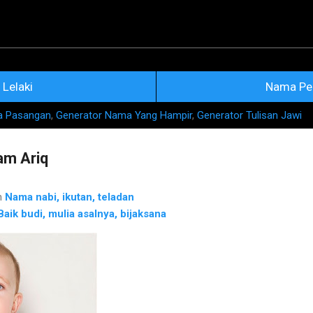
Skip to main content
na Nama Rujukan Terkini
Lelaki
Nama Pe
a Pasangan
,
Generator Nama Yang Hampir
,
Generator Tulisan Jawi
m Ariq
h
Nama nabi, ikutan, teladan
Baik budi, mulia asalnya, bijaksana