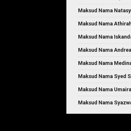
t
Maksud Nama Natasy
s
Maksud Nama Athira
Maksud Nama Iskand
Maksud Nama Andre
Maksud Nama Medin
Maksud Nama Syed S
Maksud Nama Umair
Maksud Nama Syazw