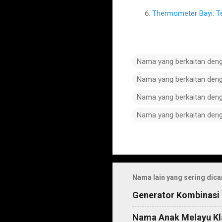
Thermometer Bayi: T
Nama yang berkaitan den
Nama yang berkaitan den
Nama yang berkaitan den
Nama yang berkaitan den
C
o
m
Nama lain yang sering dica
m
Generator Kombinasi
e
n
Nama Anak Melayu Kl