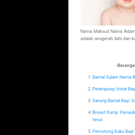
Nama Maksud Nama Adam Ar
adalah anugerah Ilahi dan 
Barangan
Bantal Sulam Nama Ba
Pelampung Untuk Bayi
Sarung Bantal Bayi: 
Breast Pump: Persed
terus
Pemotong Kuku Bayi: 