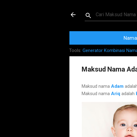
Maksud dan Mak
Nama 
Tools:
Generator Kombinasi Nam
Maksud Nama Ada
Maksud nama
Adam
adala
Maksud nama
Ariq
adalah