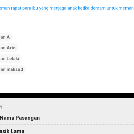
eman rapat para ibu yang menjaga anak ketika demam untuk memant
gan
A
gan
Ariq
gan
Lelaki
gan
maksud
ri
 Nama Pasangan
asik Lama