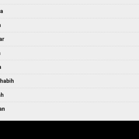
a
h
ar
a
a
habih
ah
an