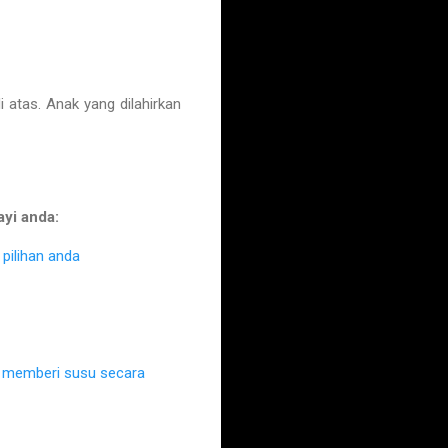
tas. Anak yang dilahirkan
ayi anda:
pilihan anda
k memberi susu secara