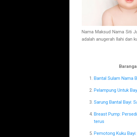
Nama Maksud Nama Siti Juh
adalah anugerah Ilahi dan 
Barangan
Bantal Sulam Nama Ba
Pelampung Untuk Bayi
Sarung Bantal Bayi: 
Breast Pump: Persed
terus
Pemotong Kuku Bayi: 