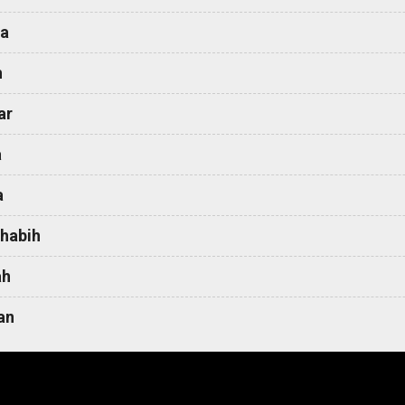
a
h
ar
a
a
habih
ah
an