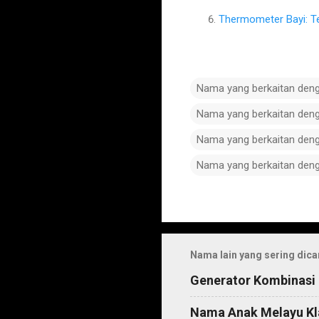
Thermometer Bayi: T
Nama yang berkaitan den
Nama yang berkaitan den
Nama yang berkaitan den
Nama yang berkaitan den
C
o
m
Nama lain yang sering dica
m
Generator Kombinasi
e
n
Nama Anak Melayu Kl