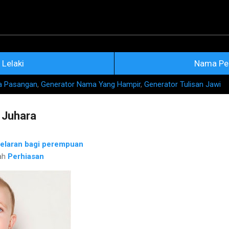
Skip to main content
na Nama Rujukan Terkini
Lelaki
Nama Pe
a Pasangan
,
Generator Nama Yang Hampir
,
Generator Tulisan Jawi
 Juhara
elaran bagi perempuan
ah
Perhiasan