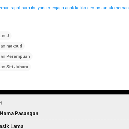
eman rapat para ibu yang menjaga anak ketika demam untuk memant
gan
J
gan
maksud
gan
Perempuan
gan
Siti Juhara
ri
 Nama Pasangan
asik Lama