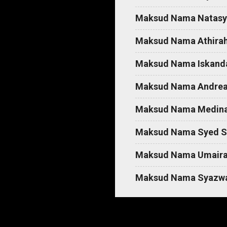
t
Maksud Nama Natasy
s
Maksud Nama Athira
Maksud Nama Iskand
Maksud Nama Andre
Maksud Nama Medin
Maksud Nama Syed S
Maksud Nama Umair
Maksud Nama Syazw