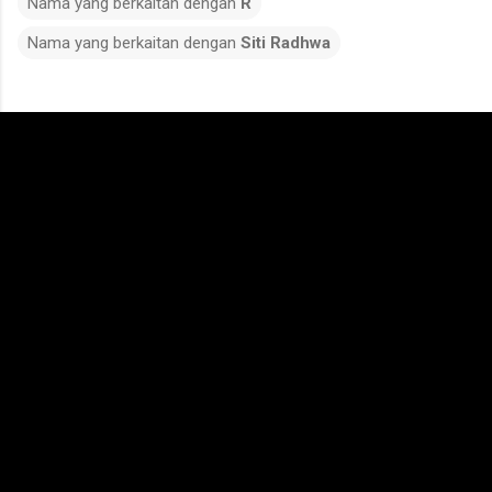
Nama yang berkaitan dengan
R
Nama yang berkaitan dengan
Siti Radhwa
C
o
m
m
e
n
t
s