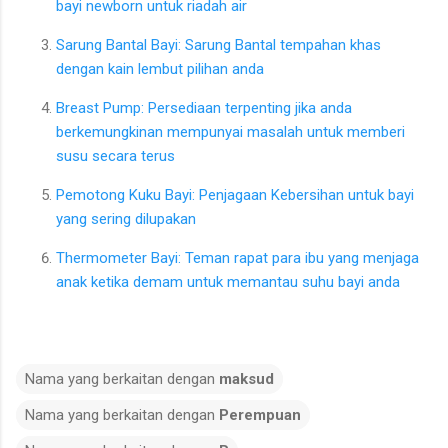
bayi newborn untuk riadah air
Sarung Bantal Bayi: Sarung Bantal tempahan khas
dengan kain lembut pilihan anda
Breast Pump: Persediaan terpenting jika anda
berkemungkinan mempunyai masalah untuk memberi
susu secara terus
Pemotong Kuku Bayi: Penjagaan Kebersihan untuk bayi
yang sering dilupakan
Thermometer Bayi: Teman rapat para ibu yang menjaga
anak ketika demam untuk memantau suhu bayi anda
Nama yang berkaitan dengan
maksud
Nama yang berkaitan dengan
Perempuan