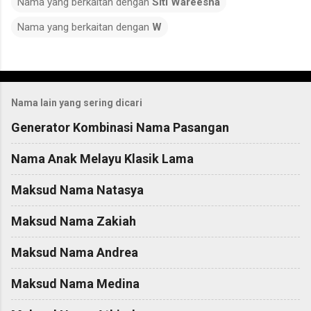
Nama yang berkaitan dengan
Siti Wareesha
Nama yang berkaitan dengan
W
C
o
Nama lain yang sering dicari
m
m
Generator Kombinasi Nama Pasangan
e
Nama Anak Melayu Klasik Lama
n
t
Maksud Nama Natasya
s
Maksud Nama Zakiah
Maksud Nama Andrea
Maksud Nama Medina