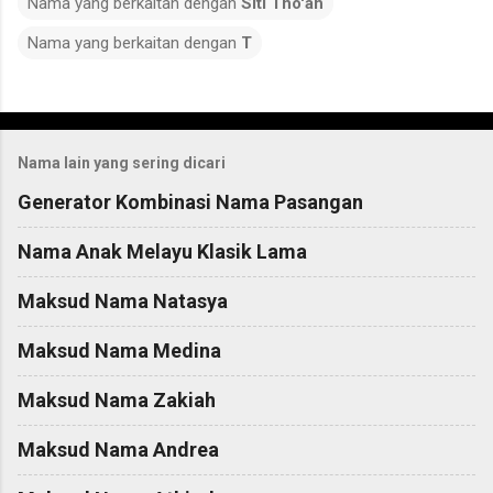
Nama yang berkaitan dengan
Siti Tho'ah
Nama yang berkaitan dengan
T
C
o
Nama lain yang sering dicari
m
m
Generator Kombinasi Nama Pasangan
e
Nama Anak Melayu Klasik Lama
n
t
Maksud Nama Natasya
s
Maksud Nama Medina
Maksud Nama Zakiah
Maksud Nama Andrea