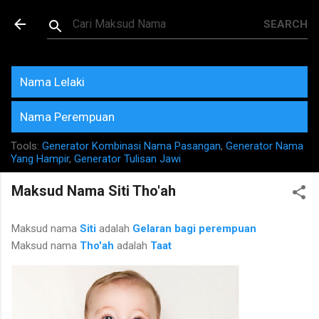
Skip to main content
Maksud dan Makna Nama
Rujukan Terkini
Nama Lelaki
Nama Perempuan
Tools:
Generator Kombinasi Nama Pasangan
,
Generator Nama
Yang Hampir
,
Generator Tulisan Jawi
Maksud Nama Siti Tho'ah
Maksud nama
Siti
adalah
Gelaran bagi perempuan
Maksud nama
Tho'ah
adalah
Taat