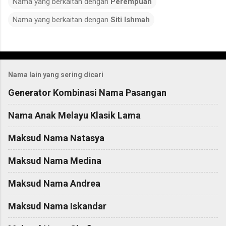
Nama yang berkaitan dengan
Perempuan
Nama yang berkaitan dengan
Siti Ishmah
C
o
Nama lain yang sering dicari
m
m
Generator Kombinasi Nama Pasangan
e
Nama Anak Melayu Klasik Lama
n
t
Maksud Nama Natasya
s
Maksud Nama Medina
Maksud Nama Andrea
Maksud Nama Iskandar