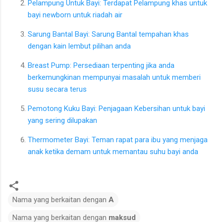
Pelampung Untuk Bayi: Terdapat Pelampung khas untuk
bayi newborn untuk riadah air
Sarung Bantal Bayi: Sarung Bantal tempahan khas
dengan kain lembut pilihan anda
Breast Pump: Persediaan terpenting jika anda
berkemungkinan mempunyai masalah untuk memberi
susu secara terus
Pemotong Kuku Bayi: Penjagaan Kebersihan untuk bayi
yang sering dilupakan
Thermometer Bayi: Teman rapat para ibu yang menjaga
anak ketika demam untuk memantau suhu bayi anda
Nama yang berkaitan dengan
A
Nama yang berkaitan dengan
maksud