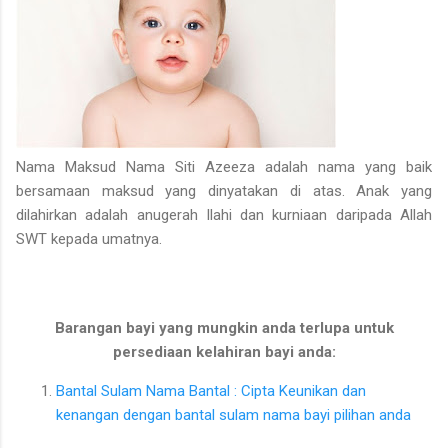
Nama Maksud Nama Siti Azeeza adalah nama yang baik
bersamaan maksud yang dinyatakan di atas. Anak yang
dilahirkan adalah anugerah Ilahi dan kurniaan daripada Allah
SWT kepada umatnya.
Barangan bayi yang mungkin anda terlupa untuk
persediaan kelahiran bayi anda:
Bantal Sulam Nama Bantal : Cipta Keunikan dan
kenangan dengan bantal sulam nama bayi pilihan anda