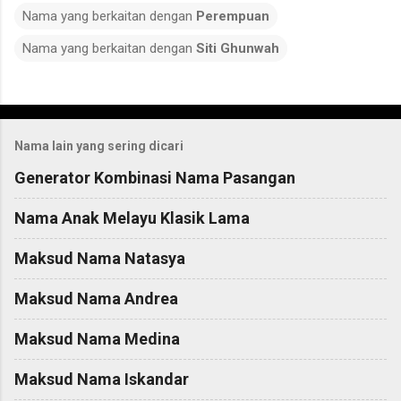
Nama yang berkaitan dengan
Perempuan
Nama yang berkaitan dengan
Siti Ghunwah
C
o
Nama lain yang sering dicari
m
m
Generator Kombinasi Nama Pasangan
e
Nama Anak Melayu Klasik Lama
n
t
Maksud Nama Natasya
s
Maksud Nama Andrea
Maksud Nama Medina
Maksud Nama Iskandar