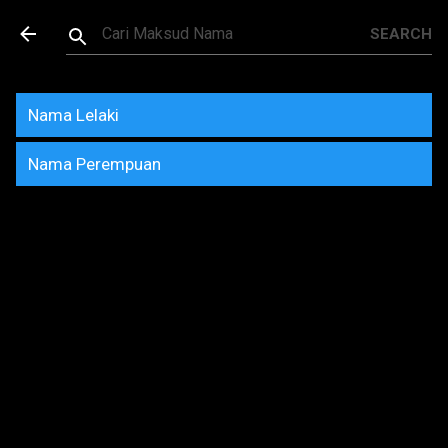
Skip to main content
Maksud dan Makna Nama
Rujukan Terkini
Nama Lelaki
Nama Perempuan