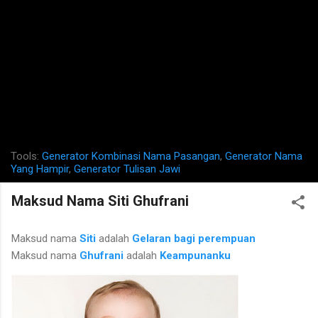
Tools:
Generator Kombinasi Nama Pasangan
,
Generator Nama
Yang Hampir
,
Generator Tulisan Jawi
Maksud Nama Siti Ghufrani
Maksud nama
Siti
adalah
Gelaran bagi perempuan
Maksud nama
Ghufrani
adalah
Keampunanku