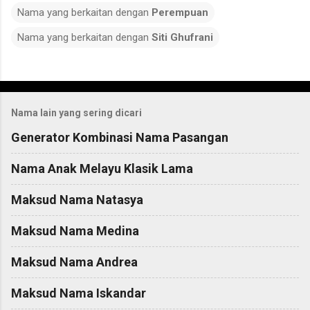
Nama yang berkaitan dengan
Perempuan
Nama yang berkaitan dengan
Siti Ghufrani
C
o
Nama lain yang sering dicari
m
m
Generator Kombinasi Nama Pasangan
e
Nama Anak Melayu Klasik Lama
n
t
Maksud Nama Natasya
s
Maksud Nama Medina
Maksud Nama Andrea
Maksud Nama Iskandar