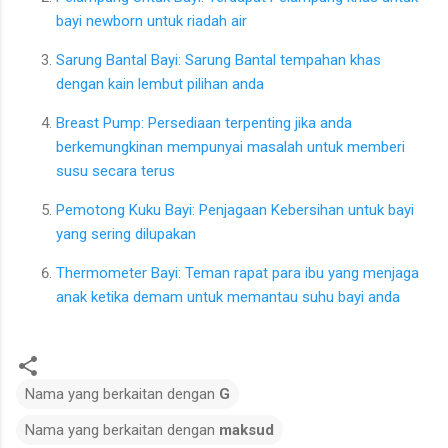
bayi newborn untuk riadah air
Sarung Bantal Bayi: Sarung Bantal tempahan khas
dengan kain lembut pilihan anda
Breast Pump: Persediaan terpenting jika anda
berkemungkinan mempunyai masalah untuk memberi
susu secara terus
Pemotong Kuku Bayi: Penjagaan Kebersihan untuk bayi
yang sering dilupakan
Thermometer Bayi: Teman rapat para ibu yang menjaga
anak ketika demam untuk memantau suhu bayi anda
Nama yang berkaitan dengan
G
Nama yang berkaitan dengan
maksud