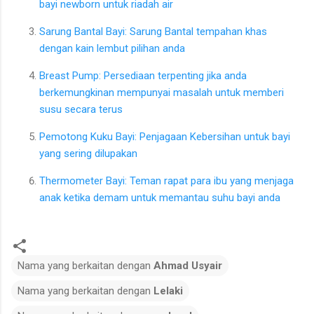
bayi newborn untuk riadah air
Sarung Bantal Bayi: Sarung Bantal tempahan khas
dengan kain lembut pilihan anda
Breast Pump: Persediaan terpenting jika anda
berkemungkinan mempunyai masalah untuk memberi
susu secara terus
Pemotong Kuku Bayi: Penjagaan Kebersihan untuk bayi
yang sering dilupakan
Thermometer Bayi: Teman rapat para ibu yang menjaga
anak ketika demam untuk memantau suhu bayi anda
Nama yang berkaitan dengan
Ahmad Usyair
Nama yang berkaitan dengan
Lelaki