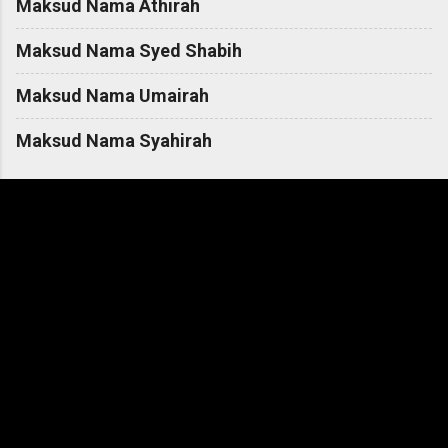
Maksud Nama Athirah
Maksud Nama Syed Shabih
Maksud Nama Umairah
Maksud Nama Syahirah