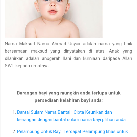
Nama Maksud Nama Ahmad Usyair adalah nama yang baik
bersamaan maksud yang dinyatakan di atas. Anak yang
dilahirkan adalah anugerah Ilahi dan kurniaan daripada Allah
SWT kepada umatnya.
Barangan bayi yang mungkin anda terlupa untuk
persediaan kelahiran bayi anda:
Bantal Sulam Nama Bantal : Cipta Keunikan dan
kenangan dengan bantal sulam nama bayi pilihan anda
Pelampung Untuk Bayi: Terdapat Pelampung khas untuk