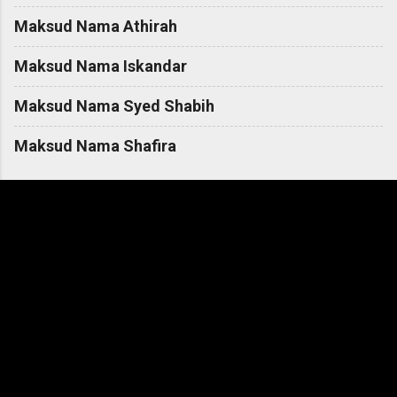
Maksud Nama Athirah
Maksud Nama Iskandar
Maksud Nama Syed Shabih
Maksud Nama Shafira