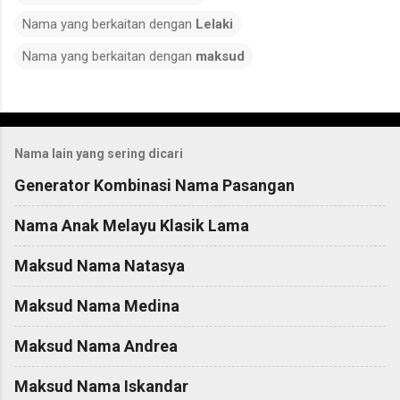
Nama yang berkaitan dengan
Lelaki
Nama yang berkaitan dengan
maksud
C
o
Nama lain yang sering dicari
m
m
Generator Kombinasi Nama Pasangan
e
Nama Anak Melayu Klasik Lama
n
t
Maksud Nama Natasya
s
Maksud Nama Medina
Maksud Nama Andrea
Maksud Nama Iskandar