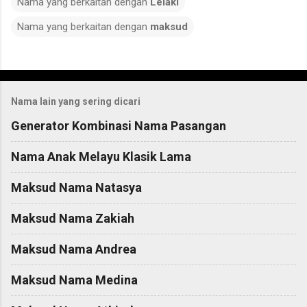
Nama yang berkaitan dengan
Lelaki
Nama yang berkaitan dengan
maksud
C
o
Nama lain yang sering dicari
m
m
Generator Kombinasi Nama Pasangan
e
Nama Anak Melayu Klasik Lama
n
t
Maksud Nama Natasya
s
Maksud Nama Zakiah
Maksud Nama Andrea
Maksud Nama Medina