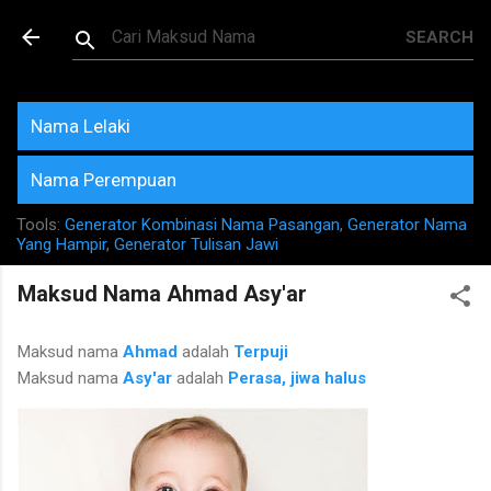
Skip to main content
Maksud dan Makna Nama
Rujukan Terkini
Nama Lelaki
Nama Perempuan
Tools:
Generator Kombinasi Nama Pasangan
,
Generator Nama
Yang Hampir
,
Generator Tulisan Jawi
Maksud Nama Ahmad Asy'ar
Maksud nama
Ahmad
adalah
Terpuji
Maksud nama
Asy'ar
adalah
Perasa, jiwa halus