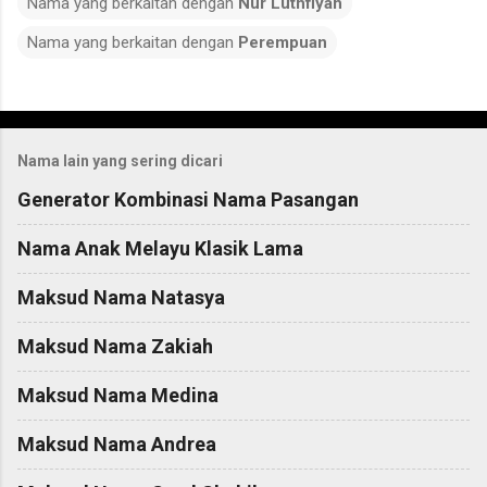
Nama yang berkaitan dengan
Nur Luthfiyah
Nama yang berkaitan dengan
Perempuan
C
o
Nama lain yang sering dicari
m
m
Generator Kombinasi Nama Pasangan
e
Nama Anak Melayu Klasik Lama
n
t
Maksud Nama Natasya
s
Maksud Nama Zakiah
Maksud Nama Medina
Maksud Nama Andrea