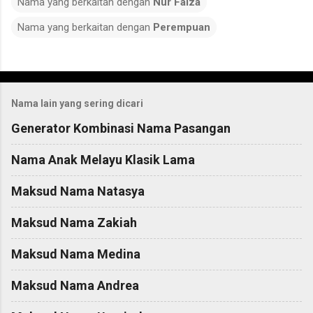
Nama yang berkaitan dengan
Nur Faiza
Nama yang berkaitan dengan
Perempuan
C
o
Nama lain yang sering dicari
m
m
Generator Kombinasi Nama Pasangan
e
Nama Anak Melayu Klasik Lama
n
t
Maksud Nama Natasya
s
Maksud Nama Zakiah
Maksud Nama Medina
Maksud Nama Andrea