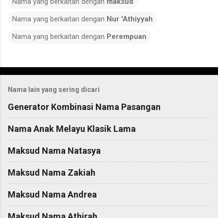
Nama yang berkaitan dengan
maksud
Nama yang berkaitan dengan
Nur 'Athiyyah
Nama yang berkaitan dengan
Perempuan
C
o
Nama lain yang sering dicari
m
m
Generator Kombinasi Nama Pasangan
e
Nama Anak Melayu Klasik Lama
n
t
Maksud Nama Natasya
s
Maksud Nama Zakiah
Maksud Nama Andrea
Maksud Nama Athirah