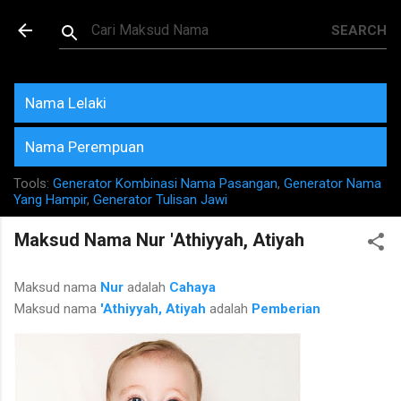
Skip to main content
Maksud dan Makna Nama
Rujukan Terkini
Nama Lelaki
Nama Perempuan
Tools:
Generator Kombinasi Nama Pasangan
,
Generator Nama
Yang Hampir
,
Generator Tulisan Jawi
Maksud Nama Nur 'Athiyyah, Atiyah
Maksud nama
Nur
adalah
Cahaya
Maksud nama
'Athiyyah, Atiyah
adalah
Pemberian