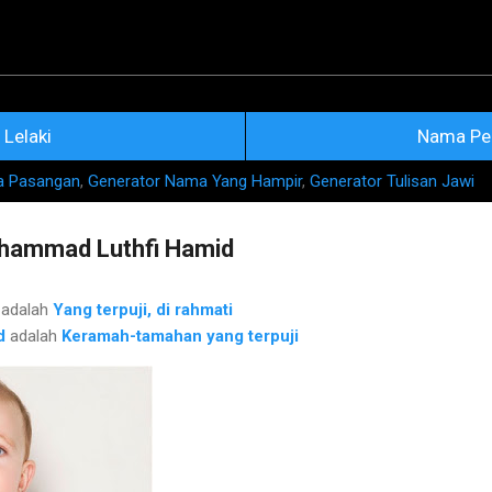
Skip to main content
na Nama Rujukan Terkini
Lelaki
Nama Pe
a Pasangan
,
Generator Nama Yang Hampir
,
Generator Tulisan Jawi
ammad Luthfi Hamid
adalah
Yang terpuji, di rahmati
d
adalah
Keramah-tamahan yang terpuji