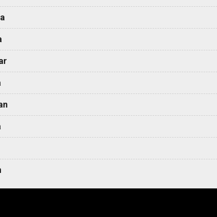
a
a
ar
a
an
a
h