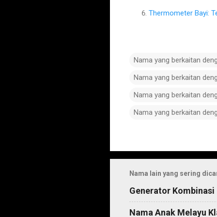
Thermometer Bayi: T
Nama yang berkaitan den
Nama yang berkaitan den
Nama yang berkaitan den
Nama yang berkaitan den
C
o
m
Nama lain yang sering dica
m
Generator Kombinasi
e
n
Nama Anak Melayu Kl