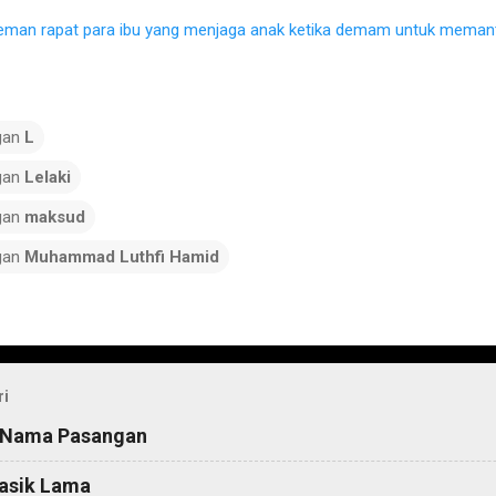
eman rapat para ibu yang menjaga anak ketika demam untuk memant
gan
L
gan
Lelaki
gan
maksud
gan
Muhammad Luthfi Hamid
ri
 Nama Pasangan
asik Lama