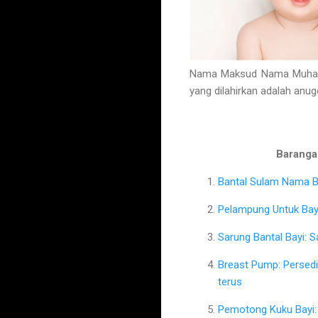
Nama Maksud Nama Muhamm
yang dilahirkan adalah anu
Barangan
Bantal Sulam Nama Ba
Pelampung Untuk Bayi
Sarung Bantal Bayi: 
Breast Pump: Persed
terus
Pemotong Kuku Bayi: 