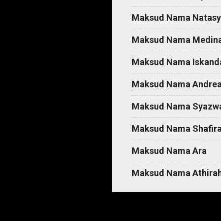
t
Maksud Nama Natasy
s
Maksud Nama Medin
Maksud Nama Iskand
Maksud Nama Andre
Maksud Nama Syazw
Maksud Nama Shafir
Maksud Nama Ara
Maksud Nama Athira