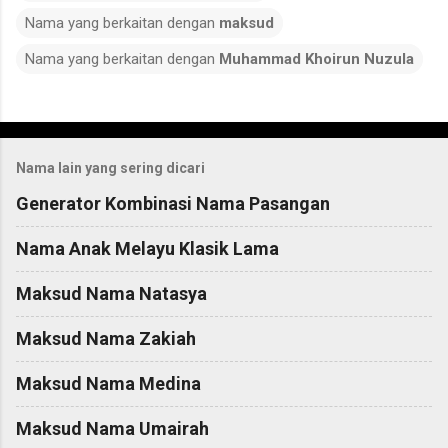
Nama yang berkaitan dengan
maksud
Nama yang berkaitan dengan
Muhammad Khoirun Nuzula
C
o
Nama lain yang sering dicari
m
m
Generator Kombinasi Nama Pasangan
e
Nama Anak Melayu Klasik Lama
n
t
Maksud Nama Natasya
s
Maksud Nama Zakiah
Maksud Nama Medina
Maksud Nama Umairah