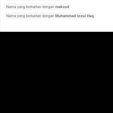
Nama yang berkaitan dengan
maksud
Nama yang berkaitan dengan
Muhammad Izzul Haq
C
o
m
m
e
n
t
s