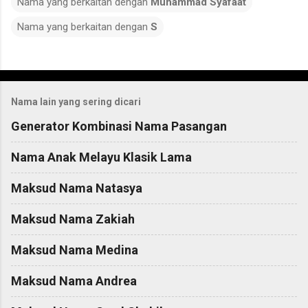
Nama yang berkaitan dengan
Muhammad Syafaat
Nama yang berkaitan dengan
S
C
o
Nama lain yang sering dicari
m
m
Generator Kombinasi Nama Pasangan
e
Nama Anak Melayu Klasik Lama
n
t
Maksud Nama Natasya
s
Maksud Nama Zakiah
Maksud Nama Medina
Maksud Nama Andrea