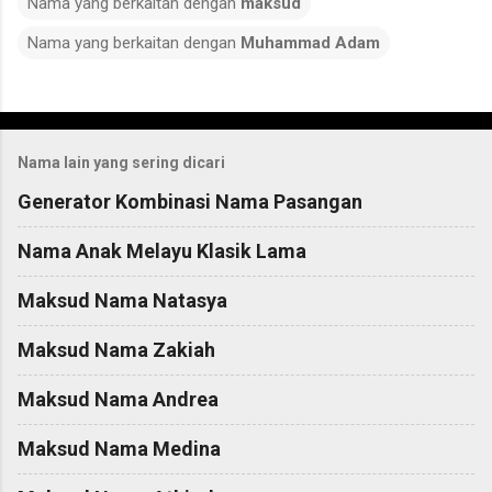
Nama yang berkaitan dengan
maksud
Nama yang berkaitan dengan
Muhammad Adam
C
o
Nama lain yang sering dicari
m
m
Generator Kombinasi Nama Pasangan
e
Nama Anak Melayu Klasik Lama
n
t
Maksud Nama Natasya
s
Maksud Nama Zakiah
Maksud Nama Andrea
Maksud Nama Medina