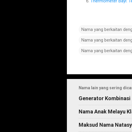
Thermometer Bayi: T
Nama yang berkaitan den
Nama yang berkaitan den
Nama yang berkaitan den
C
o
m
Nama lain yang sering dica
m
Generator Kombinasi
e
n
Nama Anak Melayu Kl
t
Maksud Nama Natasy
s