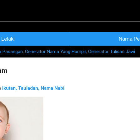
Skip to main content
na Nama Rujukan Terkini
Lelaki
Nama Pe
a Pasangan
,
Generator Nama Yang Hampir
,
Generator Tulisan Jawi
am
h
Ikutan, Tauladan, Nama Nabi