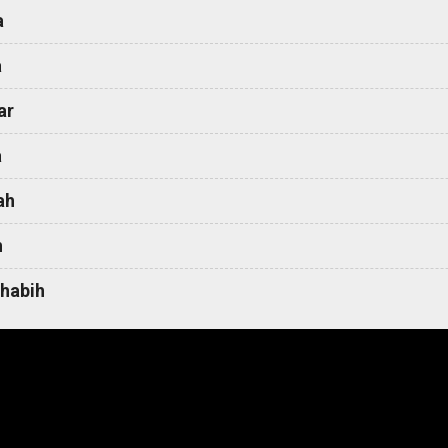
a
a
ar
a
ah
h
habih