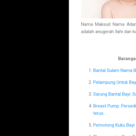
Nama Maksud Nama Adam a
adalah anugerah Ilahi dan 
Barangan
Bantal Sulam Nama Ba
Pelampung Untuk Bayi
Sarung Bantal Bayi: 
Breast Pump: Persed
terus
Pemotong Kuku Bayi: 