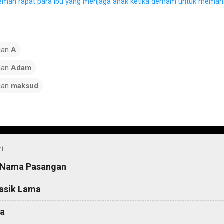
eman rapat para ibu yang menjaga anak ketika demam untuk memant
gan
A
gan
Adam
gan
maksud
ri
 Nama Pasangan
asik Lama
a