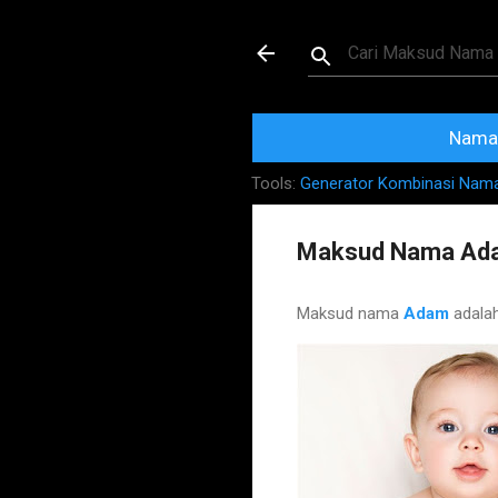
Maksud dan Mak
Nama 
Tools:
Generator Kombinasi Nam
Maksud Nama Ad
Maksud nama
Adam
adala