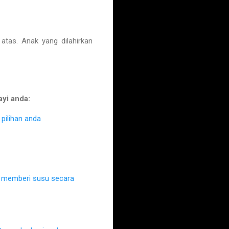
as. Anak yang dilahirkan
ayi anda:
pilihan anda
k memberi susu secara