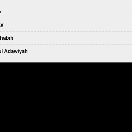
h
ar
habih
l Adawiyah