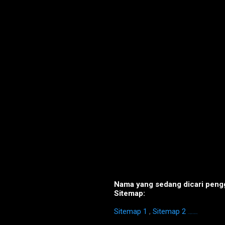
Nama yang sedang dicari pengg
Sitemap:
Sitemap 1
,
Sitemap 2
https://homestay-bangi.com/