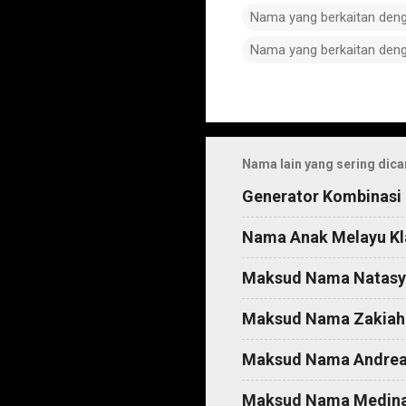
Nama yang berkaitan den
Nama yang berkaitan den
C
o
m
Nama lain yang sering dica
m
Generator Kombinasi
e
n
Nama Anak Melayu Kl
t
Maksud Nama Natasy
s
Maksud Nama Zakiah
Maksud Nama Andre
Maksud Nama Medin