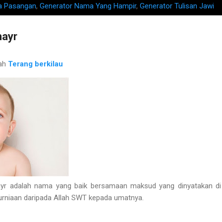
a Pasangan
,
Generator Nama Yang Hampir
,
Generator Tulisan Jawi
ayr
ah
Terang berkilau
adalah nama yang baik bersamaan maksud yang dinyatakan di a
kurniaan daripada Allah SWT kepada umatnya.