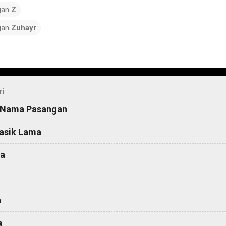
gan
Z
gan
Zuhayr
ri
 Nama Pasangan
asik Lama
a
a
a