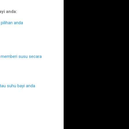
ayi anda:
pilihan anda
k memberi susu secara
au suhu bayi anda