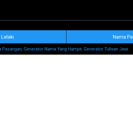
Skip to main content
na Nama Rujukan Terkini
Lelaki
Nama Pe
a Pasangan
,
Generator Nama Yang Hampir
,
Generator Tulisan Jawi