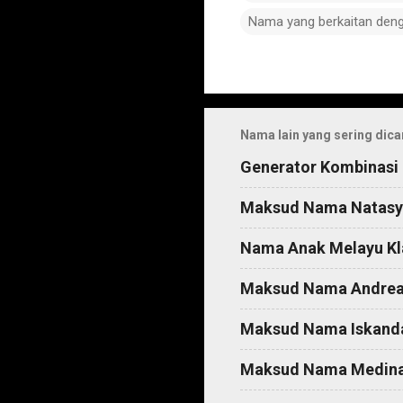
Nama yang berkaitan den
C
o
m
Nama lain yang sering dica
m
Generator Kombinasi
e
n
Maksud Nama Natasy
t
Nama Anak Melayu Kl
s
Maksud Nama Andre
Maksud Nama Iskand
Maksud Nama Medin