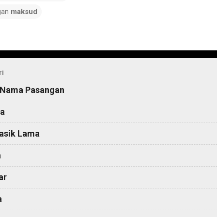
gan
maksud
ri
 Nama Pasangan
a
asik Lama
a
ar
a