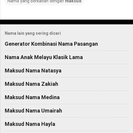
Nama yang berkaitan dengan
maksud
C
o
Nama lain yang sering dicari
m
m
Generator Kombinasi Nama Pasangan
e
Nama Anak Melayu Klasik Lama
n
t
Maksud Nama Natasya
s
Maksud Nama Zakiah
Maksud Nama Medina
Maksud Nama Umairah
Maksud Nama Hayla