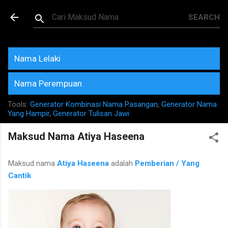
Skip to main content
Maksud dan Makna Nama
Rujukan Terkini
Nama Lelaki
Nama Perempuan
Tools:
Generator Kombinasi Nama Pasangan
,
Generator Nama
Yang Hampir
,
Generator Tulisan Jawi
Maksud Nama Atiya Haseena
Maksud nama
Atiya Haseena
adalah
Pemberian / Yang
Cantik