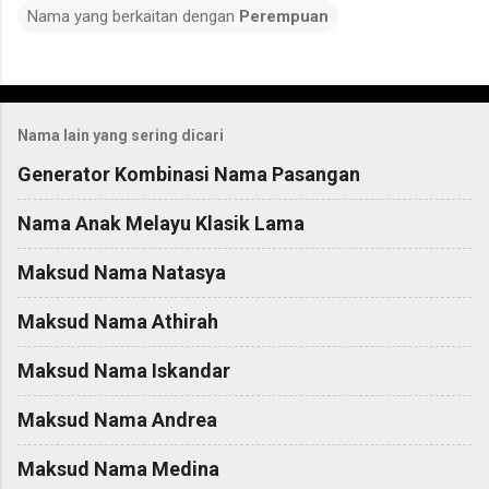
Nama yang berkaitan dengan
Perempuan
C
o
Nama lain yang sering dicari
m
m
Generator Kombinasi Nama Pasangan
e
Nama Anak Melayu Klasik Lama
n
t
Maksud Nama Natasya
s
Maksud Nama Athirah
Maksud Nama Iskandar
Maksud Nama Andrea
Maksud Nama Medina