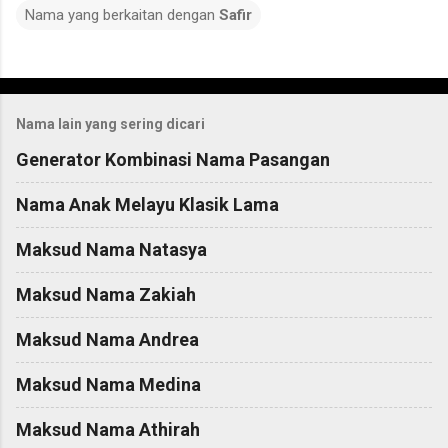
Nama yang berkaitan dengan
Safir
C
o
Nama lain yang sering dicari
m
m
Generator Kombinasi Nama Pasangan
e
Nama Anak Melayu Klasik Lama
n
t
Maksud Nama Natasya
s
Maksud Nama Zakiah
Maksud Nama Andrea
Maksud Nama Medina
Maksud Nama Athirah