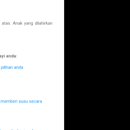
tas. Anak yang dilahirkan
ayi anda:
pilihan anda
k memberi susu secara