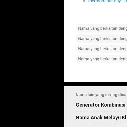
Thermometer Bayi: T
Nama yang berkaitan den
Nama yang berkaitan den
Nama yang berkaitan den
Nama yang berkaitan den
C
o
m
Nama lain yang sering dica
m
Generator Kombinasi
e
n
Nama Anak Melayu Kl
t