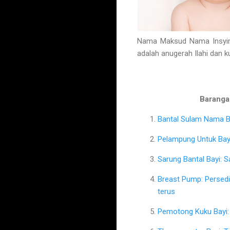
Nama Maksud Nama Insyira
adalah anugerah Ilahi dan 
Barangan
Bantal Sulam Nama Ba
Pelampung Untuk Bayi
Sarung Bantal Bayi: 
Breast Pump: Persed
terus
Pemotong Kuku Bayi: 