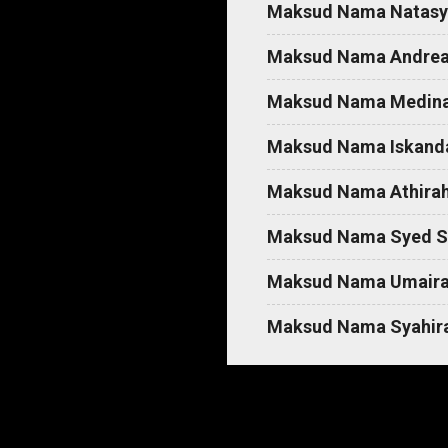
Maksud Nama Natasy
s
Maksud Nama Andre
Maksud Nama Medin
Maksud Nama Iskand
Maksud Nama Athira
Maksud Nama Syed S
Maksud Nama Umair
Maksud Nama Syahir