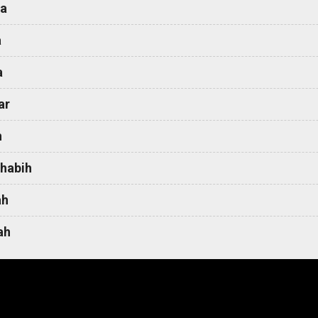
a
a
a
ar
h
habih
ah
ah