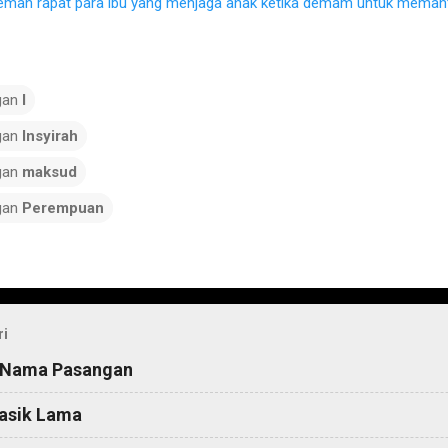
eman rapat para ibu yang menjaga anak ketika demam untuk memant
gan
I
gan
Insyirah
gan
maksud
gan
Perempuan
ri
 Nama Pasangan
asik Lama