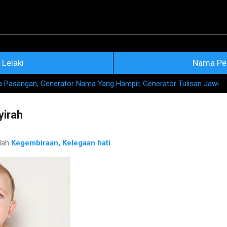
Skip to main content
na Nama Rujukan Terkini
Lelaki
Nama Pe
a Pasangan
,
Generator Nama Yang Hampir
,
Generator Tulisan Jawi
irah
lah
Kegembiraan, Kelegaan hati