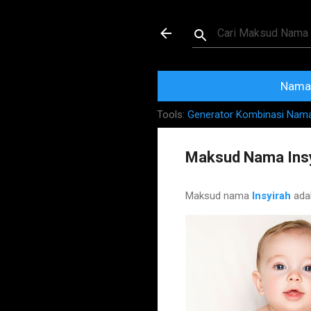
Maksud dan Mak
Nama 
Tools:
Generator Kombinasi Nam
Maksud Nama Insy
Maksud nama
Insyirah
ada