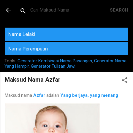
Skip to main content
Maksud dan Makna Nama
Rujukan Terkini
Nama Lelaki
Nama Perempuan
Tools:
Generator Kombinasi Nama Pasangan
,
Generator Nama
Yang Hampir
,
Generator Tulisan Jawi
Maksud Nama Azfar
Maksud nama
Azfar
adalah
Yang berjaya, yang menang