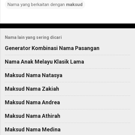
Nama yang berkaitan dengan
maksud
C
o
Nama lain yang sering dicari
m
m
Generator Kombinasi Nama Pasangan
e
Nama Anak Melayu Klasik Lama
n
t
Maksud Nama Natasya
s
Maksud Nama Zakiah
Maksud Nama Andrea
Maksud Nama Athirah
Maksud Nama Medina