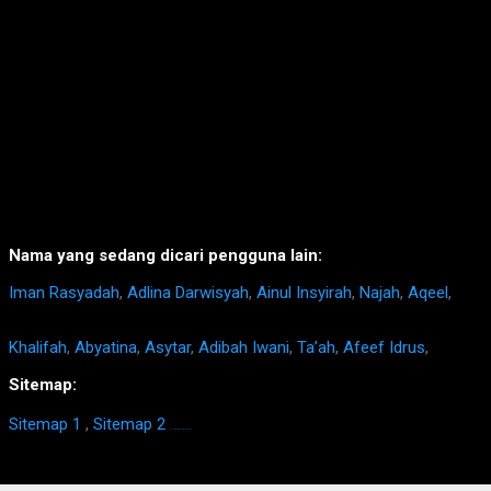
Nama yang sedang dicari pengguna lain:
Iman Rasyadah
,
Adlina Darwisyah
,
Ainul Insyirah
,
Najah
,
Aqeel
,
Khalifah
,
Abyatina
,
Asytar
,
Adibah Iwani
,
Ta’ah
,
Afeef Idrus
,
Sitemap:
Sitemap 1
,
Sitemap 2
https://homestay-bangi.com/