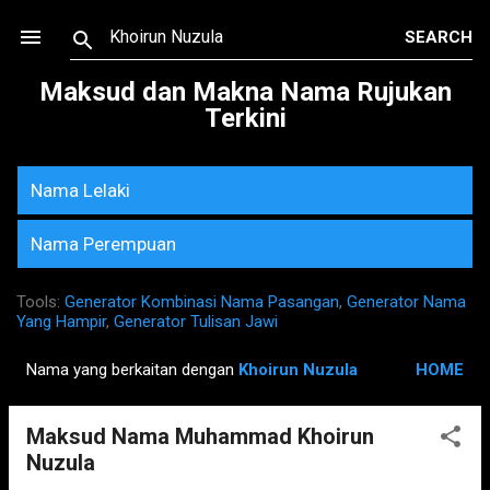
Skip to main content
Maksud dan Makna Nama Rujukan
Terkini
Nama Lelaki
Nama Perempuan
Tools:
Generator Kombinasi Nama Pasangan
,
Generator Nama
Yang Hampir
,
Generator Tulisan Jawi
Nama yang berkaitan dengan
Khoirun Nuzula
HOME
P
o
Maksud Nama Muhammad Khoirun
s
Nuzula
t