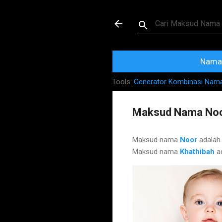
Maksud dan Mak
Nama 
Tools:
Generator Kombinasi Nam
Maksud Nama Noo
Maksud nama
Noor
adala
Maksud nama
Khathibah
a