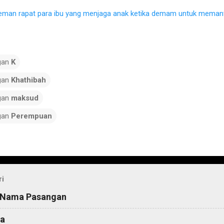
eman rapat para ibu yang menjaga anak ketika demam untuk memant
gan
K
gan
Khathibah
gan
maksud
gan
Perempuan
ri
 Nama Pasangan
a