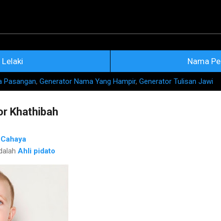
Skip to main content
na Nama Rujukan Terkini
Lelaki
Nama Pe
a Pasangan
,
Generator Nama Yang Hampir
,
Generator Tulisan Jawi
r Khathibah
h
Cahaya
dalah
Ahli pidato