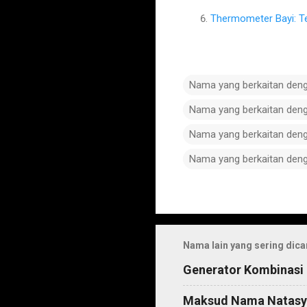
Thermometer Bayi: T
Nama yang berkaitan den
Nama yang berkaitan den
Nama yang berkaitan den
Nama yang berkaitan den
C
o
m
Nama lain yang sering dica
m
Generator Kombinasi
e
n
Maksud Nama Natasy