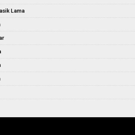
asik Lama
a
ar
a
h
a