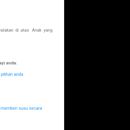
takan di atas. Anak yang
ayi anda:
pilihan anda
k memberi susu secara