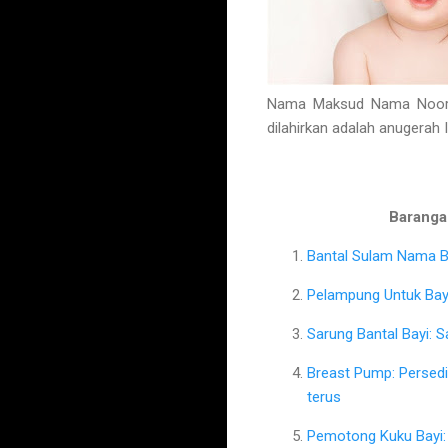
Nama Maksud Nama Noor K
dilahirkan adalah anugerah 
Barangan
Bantal Sulam Nama Ba
Pelampung Untuk Bayi
Sarung Bantal Bayi: 
Breast Pump: Persed
terus
Pemotong Kuku Bayi: 