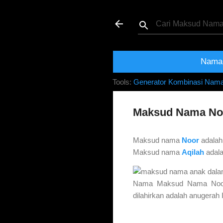
Maksud dan Ma
Nama 
Tools:
Generator Kombinasi Nam
Maksud Nama Noo
Maksud nama
Noor
adala
Maksud nama
Aqilah
adal
Nama Maksud Nama Noor 
dilahirkan adalah anugerah