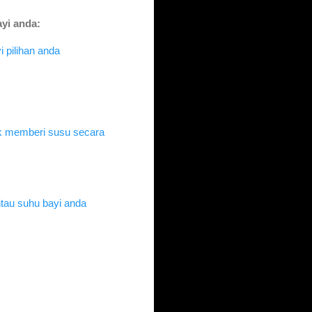
yi anda:
 pilihan anda
k memberi susu secara
tau suhu bayi anda