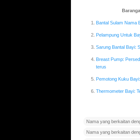
Baranga
Bantal Sulam Nama Ba
Pelampung Untuk Bayi
Sarung Bantal Bayi: 
Breast Pump: Persed
terus
Pemotong Kuku Bayi: 
Thermometer Bayi: T
Nama yang berkaitan de
Nama yang berkaitan de