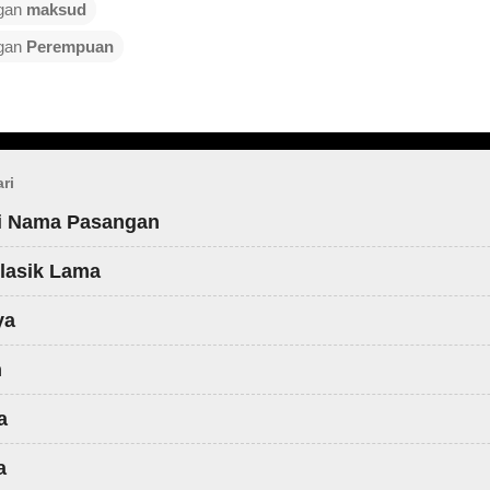
ngan
maksud
ngan
Perempuan
ri
i Nama Pasangan
lasik Lama
ya
h
a
a