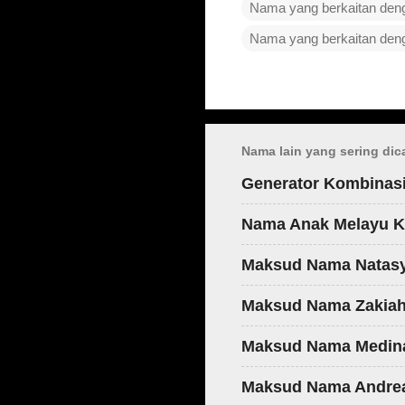
Nama yang berkaitan de
Nama yang berkaitan de
C
o
m
Nama lain yang sering dica
m
Generator Kombinas
e
n
Nama Anak Melayu K
t
Maksud Nama Natas
s
Maksud Nama Zakia
Maksud Nama Medin
Maksud Nama Andre