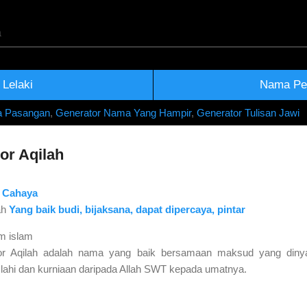
Skip to main content
kna Nama Rujukan Terkini
Lelaki
Nama Pe
a Pasangan
,
Generator Nama Yang Hampir
,
Generator Tulisan Jawi
r Aqilah
h
Cahaya
ah
Yang baik budi, bijaksana, dapat dipercaya, pintar
Aqilah adalah nama yang baik bersamaan maksud yang dinyat
 Ilahi dan kurniaan daripada Allah SWT kepada umatnya.